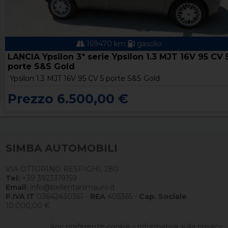
169470 km
gasolio
LANCIA Ypsilon 3ª serie Ypsilon 1.3 MJT 16V 95 CV 
porte S&S Gold
Ypsilon 1.3 MJT 16V 95 CV 5 porte S&S Gold
Prezzo 6.500,00 €
SIMBA AUTOMOBILI
VIA OTTORINO RESPIGHI, 280
Tel:
+39 3923319159
Email:
info@bellentanimauro.it
P.IVA IT
03642430361 -
REA
405365 -
Cap. Sociale
10.000,00 €
Apri preferenze cookie
-
Informativa sulla privacy