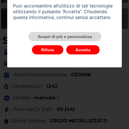
Puoi acconsentire all’utilizzo di tali tecnologie
utilizzando il pulsante “Accetta”. Chiudendo
questa informativa, continui senza accettare.
SU QUEST'AUTO
Scopri di più e personalizza
Rifiuta
Accetta
Alimentazione -
benzina
Carrozzeria -
altro
Anno Immatricolazione -
03/2006
Cilindrata (cc) -
1242
Cambio -
manuale
5
Potenza CV (kW) -
60 (44)
Colore Esterno -
GRIGIO METALLIZZATO