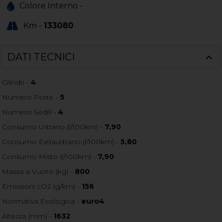
Colore Interno -
Km -
133080
DATI TECNICI
Cilindri -
4
Numero Porte -
5
Numero Sedili -
4
Consumo Urbano (l/100km) -
7,90
Consumo Extraurbano (l/100km) -
5,80
Consumo Misto (l/100km) -
7,90
Massa a Vuoto (kg) -
800
Emissioni cO2 (g/km) -
156
Normativa Ecologica -
euro4
Altezza (mm) -
1632