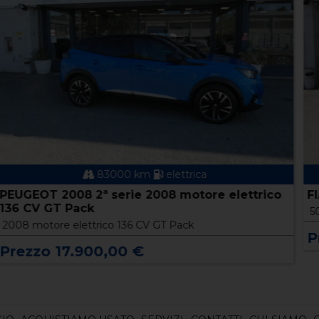
41200 km
elettrica
FIAT 500 (2020-->) 500e Berlina 42 kWh Icon
500e Berlina 42 kWh Icon
Prezzo 15.900,00 €