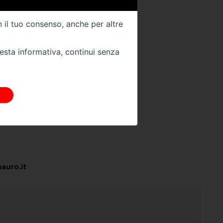
023
Colore Interno -
n il tuo consenso, anche per altre
Km -
32200
uesta informativa, continui senza
 DIRETTAMENTE
stra sede:
auro.it