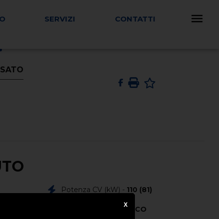
TO
SERVIZI
CONTATTI
.
 USATO
UTO
Potenza CV (kW) -
110 (81)
X
Colore Esterno -
BIANCO