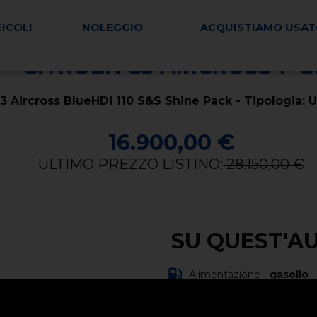
EICOLI
NOLEGGIO
ACQUISTIAMO USA
CITROEN C3 AIRCROSS 1ª S
3 Aircross BlueHDi 110 S&S Shine Pack - Tipologia:
16.900,00 €
ULTIMO PREZZO LISTINO:
28.150,00 €
SU QUEST'A
Alimentazione -
gasolio
Carrozzeria -
fuoristrada