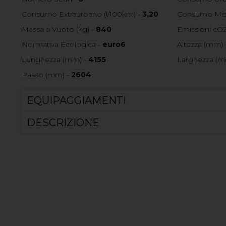
Consumo Extraurbano (l/100km) -
3,20
Consumo Mist
Massa a Vuoto (kg) -
840
Emissioni cO2
Normativa Ecologica -
euro6
Altezza (mm) 
Lunghezza (mm) -
4155
Larghezza (m
Passo (mm) -
2604
EQUIPAGGIAMENTI
DESCRIZIONE