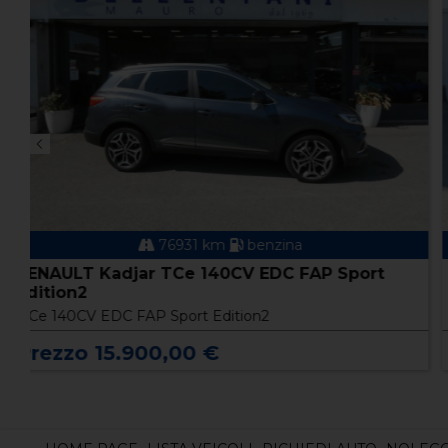
83000 km
elettrica
PEUGEOT 2008 2ª serie 2008 motore elettrico
136 CV GT Pack
2008 motore elettrico 136 CV GT Pack
Prezzo 17.900,00 €