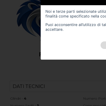
Noi e terze parti selezionate util
finalità come specificato nella
coo
Puoi acconsentire all’utilizzo di 
accettare.
DATI TECNICI
Cilindri -
4
Numero Port
Numero Sedili -
5
Consumo Urba