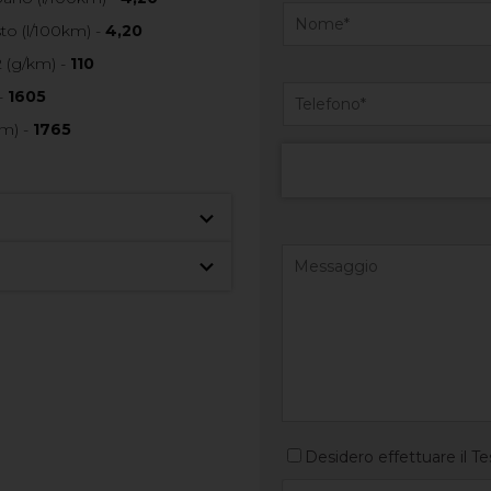
o (l/100km) -
4,20
 (g/km) -
110
-
1605
m) -
1765
Desidero effettuare il Te