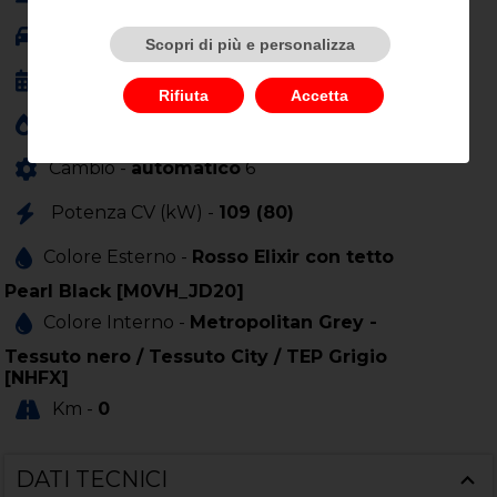
Carrozzeria -
berlina
Scopri di più e personalizza
Anno Immatricolazione -
01/0001
Rifiuta
Accetta
Cilindrata (cc) -
1199
Cambio -
automatico
6
Potenza CV (kW) -
109 (80)
Colore Esterno -
Rosso Elixir con tetto
Pearl Black [M0VH_JD20]
Colore Interno -
Metropolitan Grey -
Tessuto nero / Tessuto City / TEP Grigio
[NHFX]
Km -
0
DATI TECNICI