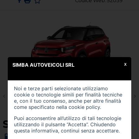
Codice Web: 52039
SIMBA AUTOVEICOLI SRL
X
Noi e terze parti selezionate utilizziamo
cookie o tecnologie simili per finalità tecniche
e, con il tuo consenso, anche per altre finalità
come specificato nella
cookie policy
.
Puoi acconsentire all’utilizzo di tali tecnologie
SU QUEST'AUTO
utilizzando il pulsante “Accetta”. Chiudendo
questa informativa, continui senza accettare.
Alimentazione -
ibrida