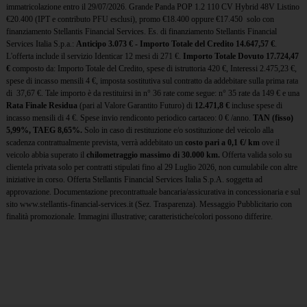
immatricolazione entro il 29/07/2026. Grande Panda POP 1.2 110 CV Hybrid 48V Listino
€20.400 (IPT e contributo PFU esclusi), promo €18.400 oppure €17.450 solo con
finanziamento Stellantis Financial Services. Es. di finanziamento Stellantis Financial
Services Italia S.p.a.:
Anticipo 3.073 € - Importo Totale del Credito 14.647,57 €
.
L'offerta include il servizio Identicar 12 mesi di 271 €.
Importo Totale Dovuto 17.724,47
€
composto da: Importo Totale del Credito, spese di istruttoria 420 €, Interessi 2.475,23 €,
spese di incasso mensili 4 €, imposta sostitutiva sul contratto da addebitare sulla prima rata
di 37,67 €. Tale importo è da restituirsi in n° 36 rate come segue: n° 35 rate da 149 € e una
Rata Finale Residua
(pari al Valore Garantito Futuro) di
12.471,8 €
incluse spese di
incasso mensili di 4 €. Spese invio rendiconto periodico cartaceo: 0 € /anno.
TAN (fisso)
5,99%, TAEG 8,65%.
Solo in caso di restituzione e/o sostituzione del veicolo alla
scadenza contrattualmente prevista, verrà addebitato un
costo pari a 0,1 €/ km
ove il
veicolo abbia superato il
chilometraggio massimo di 30.000 km.
Offerta valida solo su
clientela privata solo per contratti stipulati fino al 29 Luglio 2026, non cumulabile con altre
iniziative in corso. Offerta Stellantis Financial Services Italia S.p.A. soggetta ad
approvazione. Documentazione precontrattuale bancaria/assicurativa in concessionaria e sul
sito www.stellantis-financial-services.it (Sez. Trasparenza). Messaggio Pubblicitario con
finalità promozionale. Immagini illustrative; caratteristiche/colori possono differire.