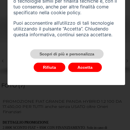
o tecnologie simili per finalità tecniche e, con il
tuo consenso, anche per altre finalità come
specificato nella
cookie policy
.
Puoi acconsentire all’utilizzo di tali tecnologie
utilizzando il pulsante “Accetta”. Chiudendo
questa informativa, continui senza accettare.
Scopri di più e personalizza
Rifiuta
Accetta
FOTO (7)
PROMOZIONE FIAT GRANDE PANDA HYBRID 1.2 100 DA
17.450,00 PER TUTTI anche senza USATO oltre Oneri
Finanziari
DETTAGLIO PROMOZIONE
2.000€ SCONTO FIAT + 950€ CON FINANZIAMENTO. Solo in caso di