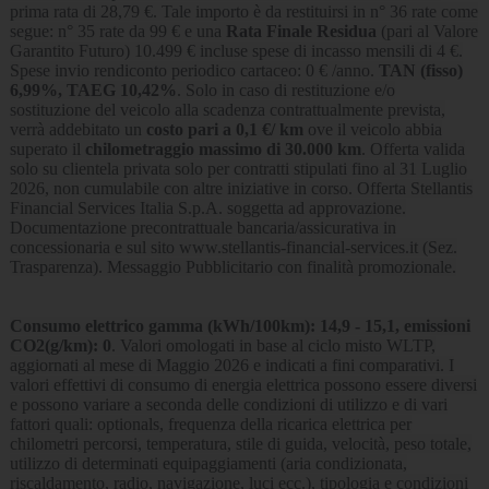
prima rata di 28,79 €. Tale importo è da restituirsi in n° 36 rate come
segue: n° 35 rate da 99 € e una
Rata Finale Residua
(pari al Valore
Garantito Futuro) 10.499 € incluse spese di incasso mensili di 4 €.
Spese invio rendiconto periodico cartaceo: 0 € /anno.
TAN (fisso)
6,99%, TAEG 10,42%
. Solo in caso di restituzione e/o
sostituzione del veicolo alla scadenza contrattualmente prevista,
verrà addebitato un
costo pari a 0,1 €/ km
ove il veicolo abbia
superato il
chilometraggio massimo di 30.000 km
. Offerta valida
solo su clientela privata solo per contratti stipulati fino al 31 Luglio
2026, non cumulabile con altre iniziative in corso. Offerta Stellantis
Financial Services Italia S.p.A. soggetta ad approvazione.
Documentazione precontrattuale bancaria/assicurativa in
concessionaria e sul sito www.stellantis-financial-services.it (Sez.
Trasparenza). Messaggio Pubblicitario con finalità promozionale.
Consumo elettrico gamma (kWh/100km): 14,9 - 15,1, emissioni
CO2(g/km): 0
. Valori omologati in base al ciclo misto WLTP,
aggiornati al mese di Maggio 2026 e indicati a fini comparativi. I
valori effettivi di consumo di energia elettrica possono essere diversi
e possono variare a seconda delle condizioni di utilizzo e di vari
fattori quali: optionals, frequenza della ricarica elettrica per
chilometri percorsi, temperatura, stile di guida, velocità, peso totale,
utilizzo di determinati equipaggiamenti (aria condizionata,
riscaldamento, radio, navigazione, luci ecc.), tipologia e condizioni