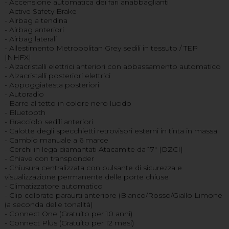
- Accensione automatica dei fari anabbaglianti
- Active Safety Brake
- Airbag a tendina
- Airbag anteriori
- Airbag laterali
- Allestimento Metropolitan Grey sedili in tessuto / TEP
[NHFX]
- Alzacristalli elettrici anteriori con abbassamento automatico
- Alzacristalli posteriori elettrici
- Appoggiatesta posteriori
- Autoradio
- Barre al tetto in colore nero lucido
- Bluetooth
- Bracciolo sedili anteriori
- Calotte degli specchietti retrovisori esterni in tinta in massa
- Cambio manuale a 6 marce
- Cerchi in lega diamantati Atacamite da 17" [DZCI]
- Chiave con transponder
- Chiusura centralizzata con pulsante di sicurezza e
visualizzazione permanente delle porte chiuse
- Climatizzatore automatico
- Clip colorate paraurti anteriore (Bianco/Rosso/Giallo Limone
(a seconda delle tonalità)
- Connect One (Gratuito per 10 anni)
- Connect Plus (Gratuito per 12 mesi)