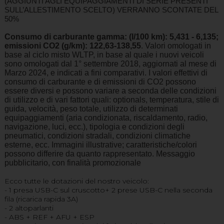
(AGGIUNTI AGLI EQUIPAGGIAMENTI DI SERIE PRESENTI
SULL’ALLESTIMENTO SCELTO) VERRANNO SCONTATE DEL
50%
Consumo di carburante gamma: (l/100 km): 5,431 - 6,135;
emissioni CO2 (g/km): 122,63-138,55
. Valori omologati in
base al ciclo misto WLTP, in base al quale i nuovi veicoli
sono omologati dal 1° settembre 2018, aggiornati al mese di
Marzo 2024, e indicati a fini comparativi. I valori effettivi di
consumo di carburante e di emissioni di CO2 possono
essere diversi e possono variare a seconda delle condizioni
di utilizzo e di vari fattori quali: optionals, temperatura, stile di
guida, velocità, peso totale, utilizzo di determinati
equipaggiamenti (aria condizionata, riscaldamento, radio,
navigazione, luci, ecc.), tipologia e condizioni degli
pneumatici, condizioni stradali, condizioni climatiche
esterne, ecc. Immagini illustrative; caratteristiche/colori
possono differire da quanto rappresentato. Messaggio
pubblicitario, con finalità promozionale
Ecco tutte le dotazioni del nostro veicolo:
- 1 presa USB-C sul cruscotto+ 2 prese USB-C nella seconda
fila (ricarica rapida 3A)
- 2 altoparlanti
- ABS + REF + AFU + ESP