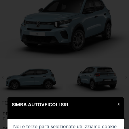
FOTO (7)
SIMBA AUTOVEICOLI SRL
X
PROMOZIONE VALIDA IN CASO DI ROTTAMAZIONE E
FINANZIAMENTO Citroen C3 PureTech 100 S&S Max NUOVA
Noi e terze parti selezionate utilizziamo cookie
DETTAGLIO PROMOZIONE. Es di offerta cash su C3 Turbo 100