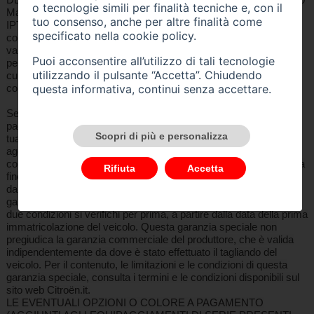
o tecnologie simili per finalità tecniche e, con il
Manuale YOU: Prezzo Listino (IVA e messa su strada incluse,
tuo consenso, anche per altre finalità come
IPT, kit sicurezza + contributo PFU e bollo su dichiarazione di
specificato nella
cookie policy
.
conformità esclusi) 16.900 €. Prezzo Promo 14.900 €. Offerta
valida solo su clientela privata in caso di permuta/rottamazione
Puoi acconsentire all’utilizzo di tali tecnologie
per contratti stipulati e immatricolazioni entro il mese non
utilizzando il pulsante “Accetta”. Chiudendo
cumulabile con altre iniziative in corso. Messaggio Pubblicitario
questa informativa, continui senza accettare.
con finalità promozionale
Se decidi liberamente di effettuare la manutenzione ordinaria a
pagamento (tagliando) prevista dal libretto di manutenzione della
Scopri di più e personalizza
tua Citroën, presso la rete Citroën, beneficerai, senza costi
aggiuntivi, di una garanzia speciale a copertura dei principali
componenti meccanici del veicolo. Tale garanzia speciale è valida
Rifiuta
Accetta
fino al successivo intervallo di manutenzione (tagliando) previsto
dal Libretto, fino a un massimo di 8 anni (inclusa la durata della
garanzia commerciale del produttore) o 160.000 km, quale delle
due condizioni si verifichi per prima, a partire dalla data della prima
immatricolazione del veicolo. Questa garanzia speciale non
pregiudica la garanzia commerciale del produttore, che è valida
indipendentemente da dove è stato effettuato il tagliando del
veicolo. Per il contenuto, le limitazioni e le condizioni di questa
garanzia speciale, consulta i termini e le condizioni disponibili sul
sito web Citroën.it.
LE EVENTUALI OPZIONI O COLORE A PAGAMENTO