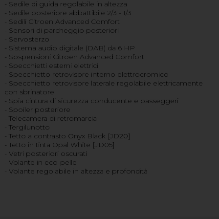
- Sedile di guida regolabile in altezza
- Sedile posteriore abbattibile 2/3 - 1/3
- Sedili Citroen Advanced Comfort
- Sensori di parcheggio posteriori
- Servosterzo
- Sistema audio digitale (DAB) da 6 HP
- Sospensioni Citroen Advanced Comfort
- Specchietti esterni elettrici
- Specchietto retrovisore interno elettrocromico
- Specchietto retrovisore laterale regolabile elettricamente
con sbrinatore
- Spia cintura di sicurezza conducente e passeggeri
- Spoiler posteriore
- Telecamera di retromarcia
- Tergilunotto
- Tetto a contrasto Onyx Black [JD20]
- Tetto in tinta Opal White [JD05]
- Vetri posteriori oscurati
- Volante in eco-pelle
- Volante regolabile in altezza e profondità