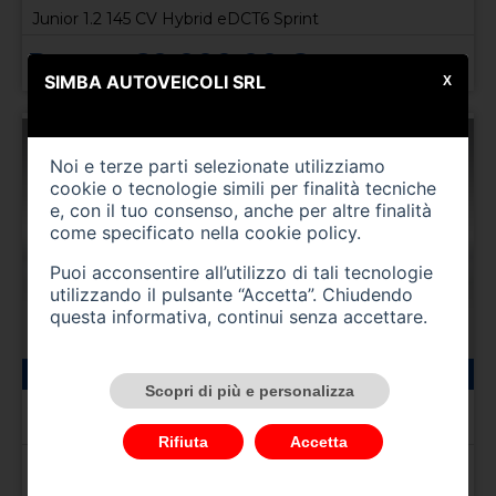
Junior 1.2 145 CV Hybrid eDCT6 Sprint
Prezzo 29.000,00 €
SIMBA AUTOVEICOLI SRL
X
Noi e terze parti selezionate utilizziamo
cookie o tecnologie simili per finalità tecniche
e, con il tuo consenso, anche per altre finalità
come specificato nella
cookie policy
.
Puoi acconsentire all’utilizzo di tali tecnologie
utilizzando il pulsante “Accetta”. Chiudendo
questa informativa, continui senza accettare.
0 km
ibrida
01/0001
Scopri di più e personalizza
ALFA ROMEO Junior
Junior 1.2 145 CV Hybrid eDCT6 Ti
Rifiuta
Accetta
Prezzo 30.200,00 €