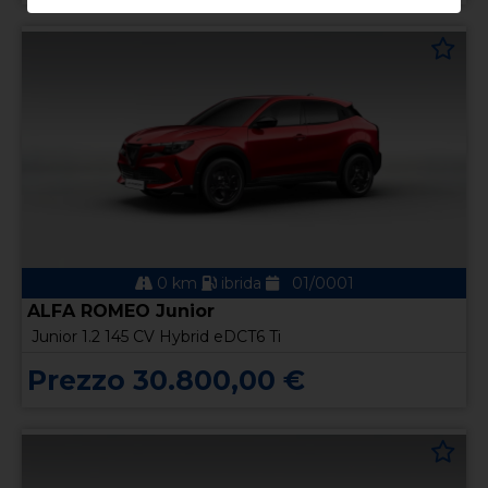
0 km
ibrida
01/0001
ALFA ROMEO Junior
Junior 1.2 145 CV Hybrid eDCT6 Ti
Prezzo 30.800,00 €