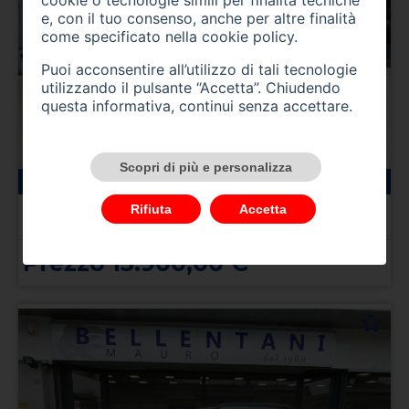
e, con il tuo consenso, anche per altre finalità
come specificato nella
cookie policy
.
Puoi acconsentire all’utilizzo di tali tecnologie
utilizzando il pulsante “Accetta”. Chiudendo
questa informativa, continui senza accettare.
Scopri di più e personalizza
41200 km
elettrica
12/2020
FIAT 500 (2020-->)
Rifiuta
Accetta
500e Berlina 42 kWh Icon
Prezzo 15.900,00 €