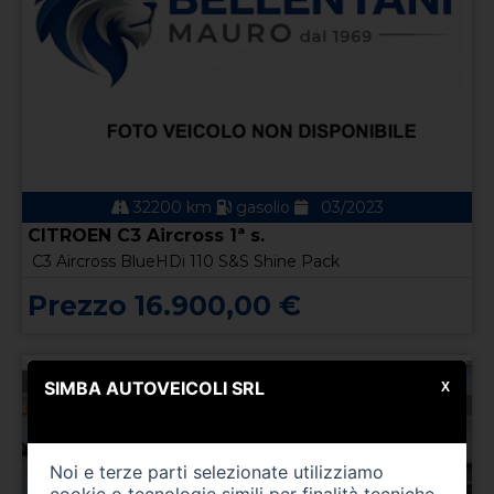
32200 km
gasolio
03/2023
CITROEN C3 Aircross 1ª s.
C3 Aircross BlueHDi 110 S&S Shine Pack
Prezzo 16.900,00 €
SIMBA AUTOVEICOLI SRL
X
Noi e terze parti selezionate utilizziamo
cookie o tecnologie simili per finalità tecniche