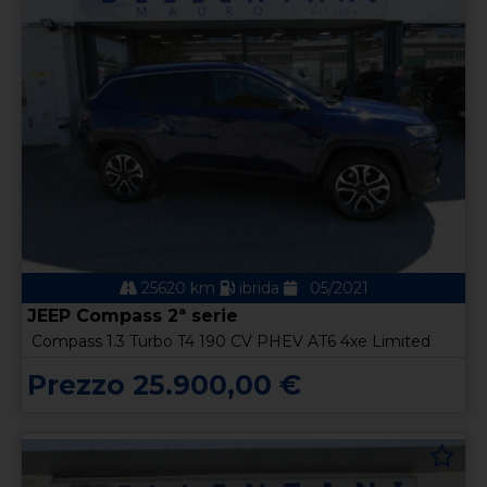
25620 km
ibrida
05/2021
JEEP Compass 2ª serie
Compass 1.3 Turbo T4 190 CV PHEV AT6 4xe Limited
Prezzo 25.900,00 €