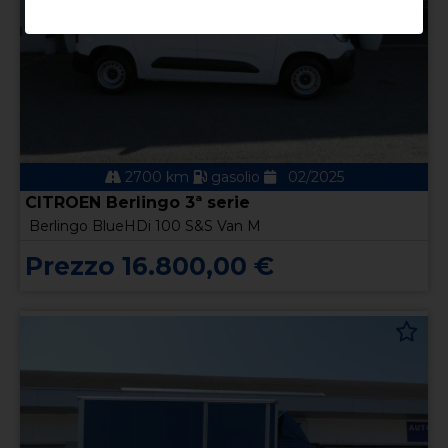
2700 km
gasolio
02/2025
CITROEN Berlingo 3ª serie
Berlingo BlueHDi 100 S&S Van M
Prezzo 16.800,00 €