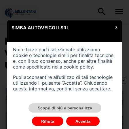
SIMBA AUTOVEICOLI SRL
X
LA LISTA CONTIENE (2)
Noi e terze parti selezionate utilizziamo
VEICOLI DI TIPO
cookie o tecnologie simili per finalità tecniche
e, con il tuo consenso, anche per altre finalità
USATO
come specificato nella
cookie policy
.
Puoi acconsentire all’utilizzo di tali tecnologie
Ordina per:
utilizzando il pulsante “Accetta”. Chiudendo
questa informativa, continui senza accettare.
Scopri di più e personalizza
Rifiuta
Accetta