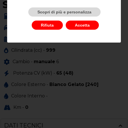
SU QUEST'AUTO
Scopri di più e personalizza
Alimentazione -
ibrida
Rifiuta
Accetta
Carrozzeria -
altro
Anno Immatricolazione -
01/0001
Cilindrata (cc) -
999
Cambio -
manuale
6
Potenza CV (kW) -
65 (48)
Colore Esterno -
Bianco Gelato [240]
Colore Interno -
Km -
0
DATI TECNICI