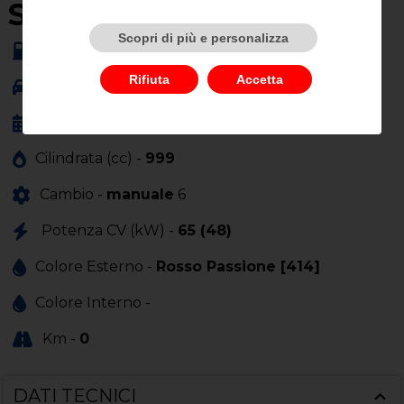
SU QUEST'AUTO
Scopri di più e personalizza
Alimentazione -
ibrida
Rifiuta
Accetta
Carrozzeria -
altro
Anno Immatricolazione -
01/0001
Cilindrata (cc) -
999
Cambio -
manuale
6
Potenza CV (kW) -
65 (48)
Colore Esterno -
Rosso Passione [414]
Colore Interno -
Km -
0
DATI TECNICI