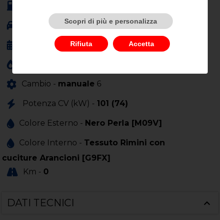
Alimentazione -
benzina
Scopri di più e personalizza
Carrozzeria -
berlina
Rifiuta
Accetta
Anno Immatricolazione -
01/0001
Cilindrata (cc) -
1199
Cambio -
manuale
6
Potenza CV (kW) -
101 (74)
Colore Esterno -
Nero Perla [M09V]
Colore Interno -
Tessuto Rimini con
cuciture Arancioni [G9FX]
Km -
0
DATI TECNICI