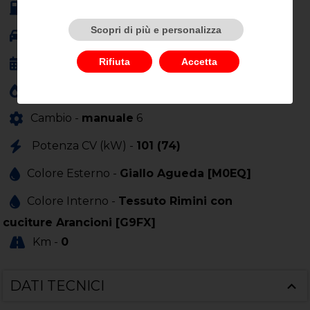
Alimentazione -
benzina
Scopri di più e personalizza
Carrozzeria -
berlina
Rifiuta
Accetta
Anno Immatricolazione -
01/0001
Cilindrata (cc) -
1199
Cambio -
manuale
6
Potenza CV (kW) -
101 (74)
Colore Esterno -
Giallo Agueda [M0EQ]
Colore Interno -
Tessuto Rimini con
cuciture Arancioni [G9FX]
Km -
0
DATI TECNICI