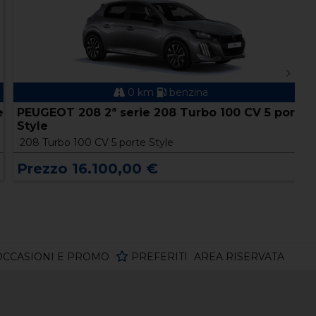
0 km
benzina
PEUGEOT 208 2ª serie 208 Turbo 100 CV 5 porte
P
Style
S
208 Turbo 100 CV 5 porte Style
2
Prezzo 16.100,00 €
P
OCCASIONI E PROMO
PREFERITI
AREA RISERVATA