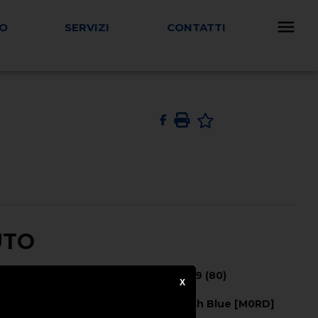
TO
SERVIZI
CONTATTI
UTO
Potenza CV (kW) -
109 (80)
X
Colore Esterno -
Brigth Blue [M0RD]