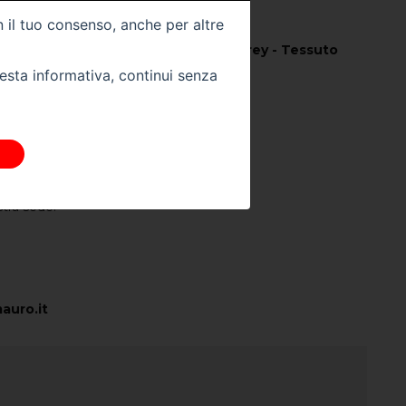
01
n il tuo consenso, anche per altre
Colore Interno -
Urban Grey - Tessuto
nero/asfaltato [NBFX]
uesta informativa, continui senza
Km -
0
 DIRETTAMENTE
stra sede:
auro.it