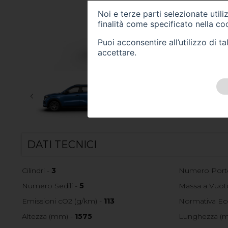
Noi e terze parti selezionate util
finalità come specificato nella
coo
Puoi acconsentire all’utilizzo di 
accettare.
DATI TECNICI
Cilindri -
3
Numero Port
Numero Sedili -
5
Massa a Vuoto
Emissioni cO2 (g/km) -
113
Normativa Ec
Altezza (mm) -
1575
Lunghezza (