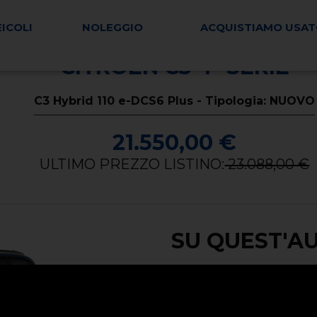
EICOLI
NOLEGGIO
ACQUISTIAMO USA
CITROEN C3 4ª SERIE
C3 Hybrid 110 e-DCS6 Plus - Tipologia: NUOVO
21.550,00 €
ULTIMO PREZZO LISTINO:
23.088,00 €
SU QUEST'A
Alimentazione -
ibrida
Carrozzeria -
berlina